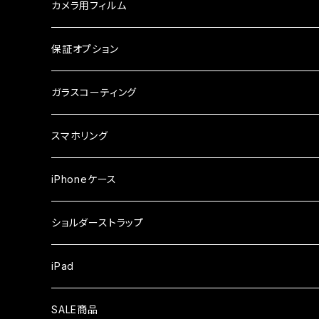
ガラスフィルム
ケース
AQUOS
カメラ用フィルム
ケース
ガラスフィルム
arrows
iPhone
保証オプション
ガラスフィルム
iPhone17e
シンプルスマホ
Android
ガラスコーティング
iPhone17ProMax
ガラスフィルム
らくらくスマホ
スマホリング
iPhone17Pro
ガラスフィルム
OPPO
iPhoneケース
iPhone17
ガラスフィルム
Xiaomi
ショルダーストラップ
iPhone Air
ガラスフィルム
iPad
iPhone16e
液晶フィルム
SALE商品