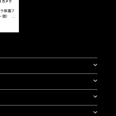
カメラ保護フ
ー鎧） 黒