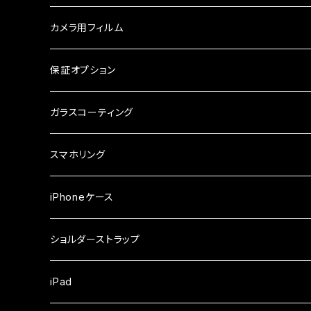
ケース・カバー
ケース
ガラスフィルム
ケース
AQUOS
カメラ用フィルム
ケース
ガラスフィルム
arrows
iPhone
保証オプション
ガラスフィルム
iPhone17e
シンプルスマホ
Android
ガラスコーティング
iPhone17ProMax
ガラスフィルム
らくらくスマホ
スマホリング
iPhone17Pro
ガラスフィルム
OPPO
iPhoneケース
iPhone17
ガラスフィルム
Xiaomi
ショルダーストラップ
iPhone Air
ガラスフィルム
iPad
iPhone16e