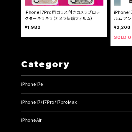
iPhone17Pro用ガラス付きカメラプロテ
iPhon
クターキラキラ（カメラ保護フィルム）
ルム アン
¥1,980
¥2,200
SOLD O
Category
iPhone17e
ガラスフィルム
iPhone17/17Pro/17proMax
セラミックフィルム
iPhone17
iPhoneAir