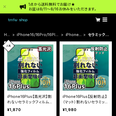
1点から送料無料でお届け★
お盆は8/11〜8/16お休みをいただきます。
HO
iPhone16/16Pro/16Plu
iPhone1
セラミックフ
ME
s/16ProMax
6Plus
ィルム
iPhone16Plus【高光沢】割
iPhone16Plus【反射防止】
れないセラミックフィルム
（マット）割れないセラミック
『鎧』全面フルカバー
フィルム『鎧』全面フルカバ
¥1,870
¥1,980
ー