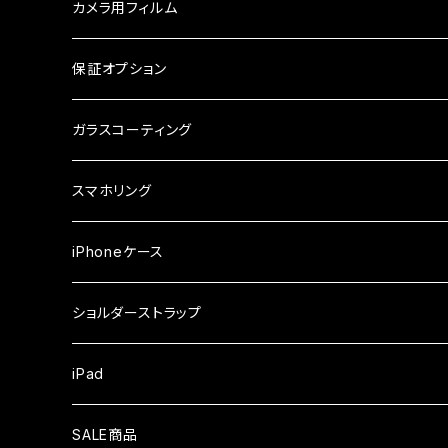
ガラスフィルム
ケース
AQUOS
カメラ用フィルム
ケース
ガラスフィルム
arrows
iPhone
保証オプション
ガラスフィルム
iPhone17e
シンプルスマホ
Android
ガラスコーティング
iPhone17ProMax
ガラスフィルム
らくらくスマホ
スマホリング
iPhone17Pro
ガラスフィルム
OPPO
iPhoneケース
iPhone17
ガラスフィルム
Xiaomi
ショルダーストラップ
iPhone Air
ガラスフィルム
iPad
iPhone16e
液晶フィルム
SALE商品