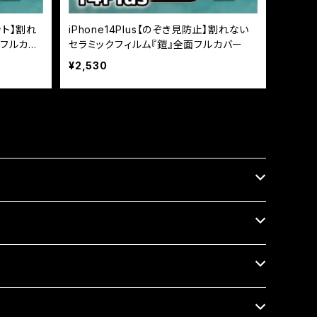
カット】割れ
iPhone14Plus【のぞき見防止】割れない
面フルカバ
セラミックフィルム『鎧』全面フルカバー
¥2,530