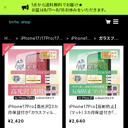
1点から送料無料でお届け★
お盆は8/11〜8/16お休みをいただきます。
HO
iPhone17/17Pro/17pr
iPhone17
ガラスフィ
ME
oMax
Pro
ルム
iPhone17Pro【高光沢】3カ
iPhone17Pro【反射防止】
月保証付き『ガラスフィルム
（マット）3カ月保証付き『ガ
鎧』全面フルカバー（黒フチ
ラスフィルム鎧』全面フルカ
¥2,420
¥2,640
タイプ）＜貼り付けキット付
バー（黒フチタイプ） ＜貼り