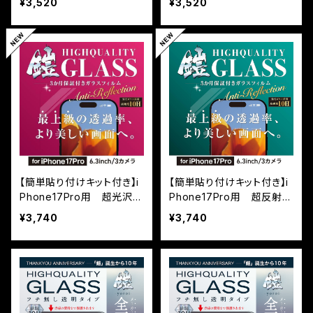
¥3,520
¥3,520
鎧』全面フルカバー（黒フチ
ルカバー（黒フチタイプ）＜
タイプ）＜貼り付けキット付
貼り付けガイド付き＞
き＞
【簡単貼り付けキット付き】i
【簡単貼り付けキット付き】i
Phone17Pro用 超光沢
Phone17Pro用 超反射防
（AR） 最上級透過率（高透
止（AR+AG） 超マット（反
¥3,740
¥3,740
明+反射防止） 保証付きガ
射防止+マット加工） 保証
ラスフィルム『鎧』全面フル
付きガラスフィルム『鎧』全
カバー
面フルカバー