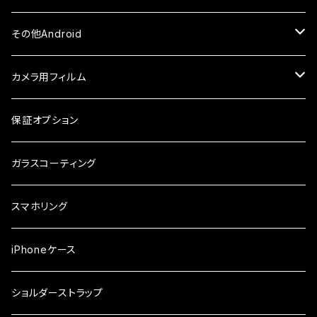
ケース・カバー
ケース・カバー
ケース・カバー
ケース
ガラスフィルム
ガラスフィルム
iPhone8Plus
ケース
セラミックフィルム
ガラスフィルム
その他Android
ケース・カバー
ケース
ガラスフィルム
ケース
AQUOS
カメラ用フィルム
ケース
ガラスフィルム
arrows
iPhone
保証オプション
ガラスフィルム
iPhone17e
シンプルスマホ
Android
ガラスコーティング
iPhone17ProMax
ガラスフィルム
らくらくスマホ
スマホリング
iPhone17Pro
ガラスフィルム
OPPO
iPhoneケース
iPhone17
ガラスフィルム
Xiaomi
ショルダーストラップ