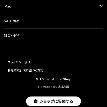
iPhone Air
ガラスフィルム
iPad
iPhone16e
液晶フィルム
SALE商品
iPhone16
雑貨・小物
iPhone15
iPhone14
プライバシーポリシー
iPhone13
特定商取引法に基づく表記
© TMFW Official Shop
iPhone12
Powered by
iPhone11
ショップに質問する