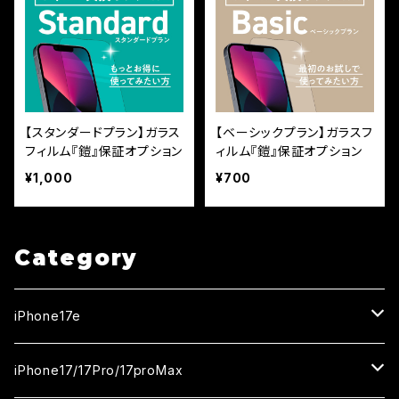
【スタンダードプラン】ガラス
【ベーシックプラン】ガラスフ
フィルム『鎧』保証オプション
ィルム『鎧』保証オプション
¥1,000
¥700
Category
iPhone17e
ガラスフィルム
iPhone17/17Pro/17proMax