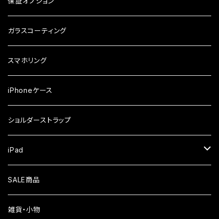
arrows
iPhone
保証オプション
ガラスフィルム
iPhone17e
シンプルスマホ
Android
ガラスコーティング
iPhone17ProMax
ガラスフィルム
らくらくスマホ
スマホリング
iPhone17Pro
ガラスフィルム
OPPO
iPhoneケース
iPhone17
ガラスフィルム
Xiaomi
ショルダーストラップ
iPhone Air
ガラスフィルム
iPad
iPhone16e
液晶フィルム
SALE商品
iPhone16
雑貨・小物