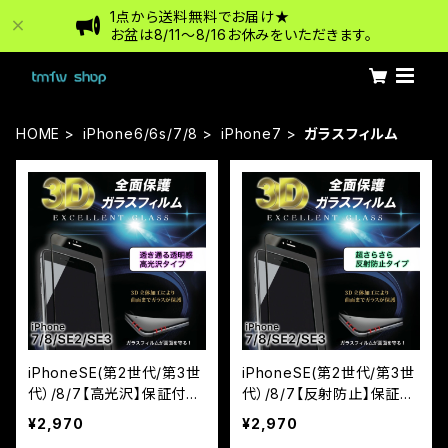
1点から送料無料でお届け★
お盆は8/11〜8/16お休みをいただきます。
HOME
iPhone6/6s/7/8
iPhone7
ガラスフィルム
iPhoneSE(第2世代/第3世
iPhoneSE(第2世代/第3世
代）/8/7【高光沢】保証付き
代）/8/7【反射防止】保証付
ガラスフィルム『鎧』3D全面
きガラスフィルム『鎧』3D全
¥2,970
¥2,970
フルカバー ブラック
面フルカバー ブラック