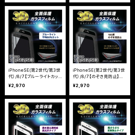
iPhoneSE(第2世代/第3世
iPhoneSE(第2世代/第3世
代）/8/7【ブルーライトカッ
代）/8/7【のぞき見防止】保
ト】保証付きガラスフィルム
証付きガラスフィルム『鎧』3
¥2,970
¥2,970
『鎧』3D全面フルカバー ブ
D全面フルカバー ブラック
ラック