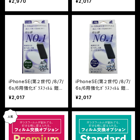
¥2,970
¥2,017
『鎧』3D全面フルカバー
ホワイト
iPhoneSE(第２世代）/8/7/
iPhoneSE(第２世代）/8/7/
6s/6用強化ｶﾞﾗｽﾌｨﾙﾑ 鎧
6s/6用強化ｶﾞﾗｽﾌｨﾙﾑ 鎧
反射防止
ﾌﾞﾙｰﾗｲﾄｶｯﾄ
¥2,017
¥2,017