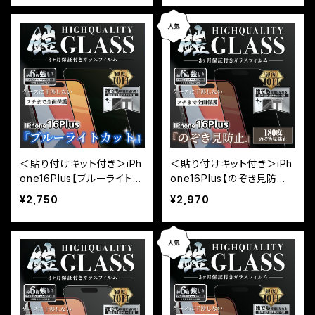
タイプ）
（黒フチタイプ）
＜貼り付けキット付き＞iPh
＜貼り付けキット付き＞iPh
one16Plus【ブルーライトカ
one16Plus【のぞき見防止】
ット】3カ月保証付き『ガラス
3カ月保証付き『ガラスフィ
¥2,750
¥2,970
フィルム鎧』全面フルカバー
ルム鎧』全面フルカバー（黒
（黒フチタイプ）
フチタイプ）