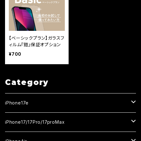
【ベーシックプラン】ガラスフ
ィルム『鎧』保証オプション
¥700
Category
iPhone17e
ガラスフィルム
iPhone17/17Pro/17proMax
セラミックフィルム
iPhone17