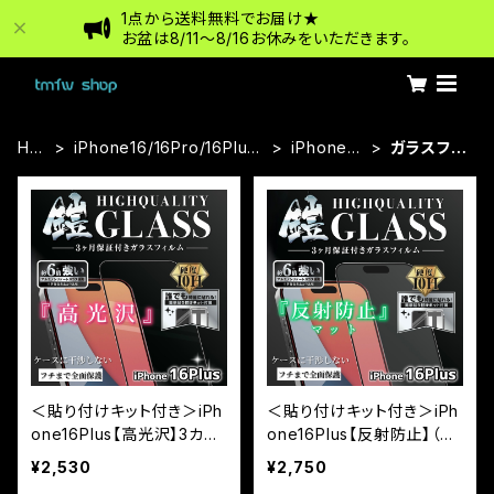
1点から送料無料でお届け★
お盆は8/11〜8/16お休みをいただきます。
HO
iPhone16/16Pro/16Plus/
iPhone16
ガラスフィ
ME
16ProMax
Plus
ルム
＜貼り付けキット付き＞iPh
＜貼り付けキット付き＞iPh
one16Plus【高光沢】3カ月
one16Plus【反射防止】（マ
保証付き『ガラスフィルム
ット）3カ月保証付き『ガラス
¥2,530
¥2,750
鎧』全面フルカバー（黒フチ
フィルム鎧』全面フルカバー