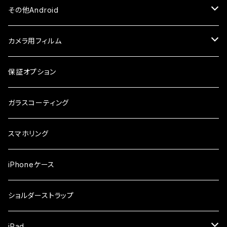
ケース・カバー
ケース・カバー
ケース・カバー
ケース
ガラスフィルム
ガラスフィルム
iPhone8Plus
ケース
セラミックフィルム
ガラスフィルム
その他Android
ケース・カバー
ケース
ガラスフィルム
ケース
AQUOS
カメラ用フィルム
ケース
ガラスフィルム
arrows
iPhone
保証オプション
ガラスフィルム
iPhone17e
シンプルスマホ
Android
ガラスコーティング
iPhone17ProMax
ガラスフィルム
らくらくスマホ
スマホリング
iPhone17Pro
ガラスフィルム
OPPO
iPhoneケース
iPhone17
ガラスフィルム
Xiaomi
ショルダーストラップ
iPhone Air
ガラスフィルム
iPad