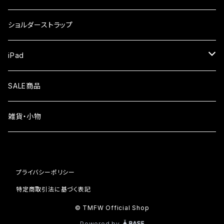
iPhone17
ガラスフィルム
Xiaomi
ショルダーストラップ
iPhone Air
ガラスフィルム
iPad
iPhone16e
液晶フィルム
SALE商品
iPhone16
雑貨・小物
iPhone15
iPhone14
プライバシーポリシー
iPhone13
特定商取引法に基づく表記
© TMFW Official Shop
iPhone12
Powered by