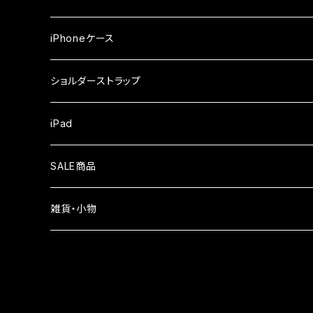
iPhone17Pro
ガラスフィルム
OPPO
iPhoneケース
iPhone17
ガラスフィルム
Xiaomi
ショルダーストラップ
iPhone Air
ガラスフィルム
iPad
iPhone16e
液晶フィルム
SALE商品
iPhone16
雑貨・小物
iPhone15
iPhone14
iPhone13