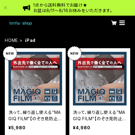
1点から送料無料でお届け★
お盆は8/11〜8/16お休みをいただきます。
HOME
iPad
洗って、繰り返し使える”MA
洗って、繰り返し使える”MA
GIQ FILM”【のぞき見防止】i
GIQ FILM”【のぞき見防止】i
Pad10.9インチ/iPadAir13
Pad10.2インチ/iPadAir11イ
¥5,980
¥4,980
インチ対応
ンチ