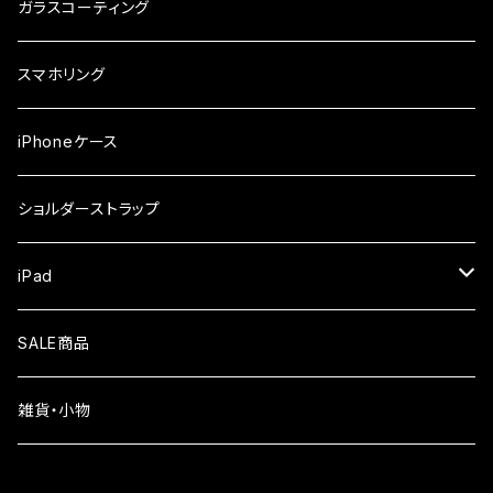
ガラスフィルム
iPhone17e
シンプルスマホ
Android
ガラスコーティング
iPhone17ProMax
ガラスフィルム
らくらくスマホ
スマホリング
iPhone17Pro
ガラスフィルム
OPPO
iPhoneケース
iPhone17
ガラスフィルム
Xiaomi
ショルダーストラップ
iPhone Air
ガラスフィルム
iPad
iPhone16e
液晶フィルム
SALE商品
iPhone16
雑貨・小物
iPhone15