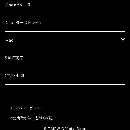
iPhone17Pro
ガラスフィルム
OPPO
iPhoneケース
iPhone17
ガラスフィルム
Xiaomi
ショルダーストラップ
iPhone Air
ガラスフィルム
iPad
iPhone16e
液晶フィルム
SALE商品
iPhone16
雑貨・小物
iPhone15
iPhone14
プライバシーポリシー
iPhone13
特定商取引法に基づく表記
© TMFW Official Shop