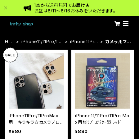
1点から送料無料でお届け★
お盆は8/11〜8/16お休みをいただきます。
HO
iPhone11/11Pro/11P
iPhone11Pro
カメラ用フィ
ME
roMax
Max
ルム
iPhone11Pro/11ProMax
iPhone11/11Pro/11Pro Ma
用 キラキラ☆カメラプロ
x用ｶﾒﾗﾌﾟﾛﾃｸﾀｰ鎧 ﾚｯﾄﾞ
テクター
¥880
¥880