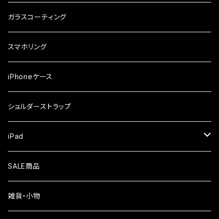
ガラスフィルム
iPhone17e
シンプルスマホ
Android
ガラスコーティング
iPhone17ProMax
ガラスフィルム
らくらくスマホ
スマホリング
iPhone17Pro
ガラスフィルム
OPPO
iPhoneケース
iPhone17
ガラスフィルム
Xiaomi
ショルダーストラップ
iPhone Air
ガラスフィルム
iPad
iPhone16e
液晶フィルム
SALE商品
iPhone16
雑貨・小物
iPhone15