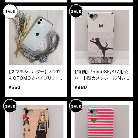
【スマホショルダー】いつで
【特価】iPhoneSE/8/7用☆
もOTOMO☆ハイブリットク
ハート型カメラホール付き
リアケースのみ
ソフトケース ｷｬｯﾄ&花
¥550
¥980