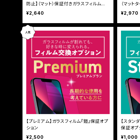
防止】（マット）保証付きガラスフィルム
（マット
『鎧』全面フルカバー
『鎧』全
¥2,640
¥2,970
【プレミアム】ガラスフィルム『鎧』保証オプ
【スタン
ション
保証オプ
¥2,500
¥1,000