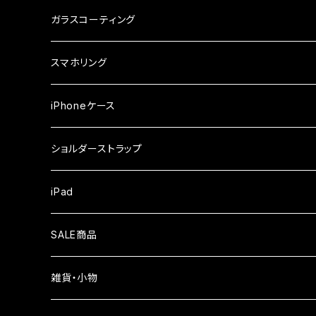
ガラスフィルム
iPhone17e
シンプルスマホ
Android
ガラスコーティング
iPhone17ProMax
ガラスフィルム
らくらくスマホ
スマホリング
iPhone17Pro
ガラスフィルム
OPPO
iPhoneケース
iPhone17
ガラスフィルム
Xiaomi
ショルダーストラップ
iPhone Air
ガラスフィルム
iPad
iPhone16e
液晶フィルム
SALE商品
iPhone16
雑貨・小物
iPhone15