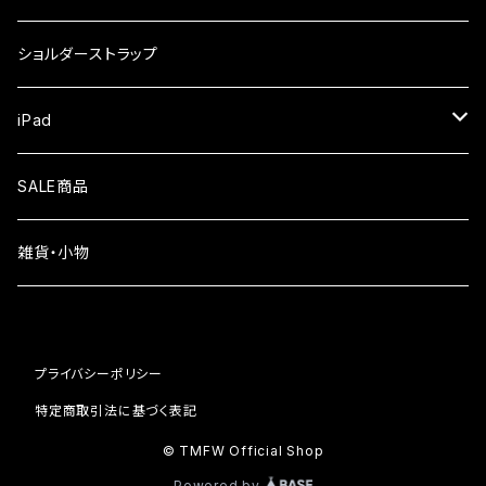
iPhone17
ガラスフィルム
Xiaomi
ショルダーストラップ
iPhone Air
ガラスフィルム
iPad
iPhone16e
液晶フィルム
SALE商品
iPhone16
雑貨・小物
iPhone15
iPhone14
プライバシーポリシー
iPhone13
特定商取引法に基づく表記
© TMFW Official Shop
iPhone12
Powered by