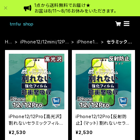
1点から送料無料でお届け★
お盆は8/11〜8/16お休みをいただきます。
HO
iPhone12/12mini/12Pr
iPhone12/
セラミックフ
ME
o/12ProMax
12Pro
ィルム
iPhone12/12Pro【高光沢】
iPhone12/12Pro【反射防
割れないセラミックフィルム
止】（マット）割れないセラミ
『鎧』全面フルカバー
ックフィルム『鎧』全面フル
¥2,530
¥2,530
カバー