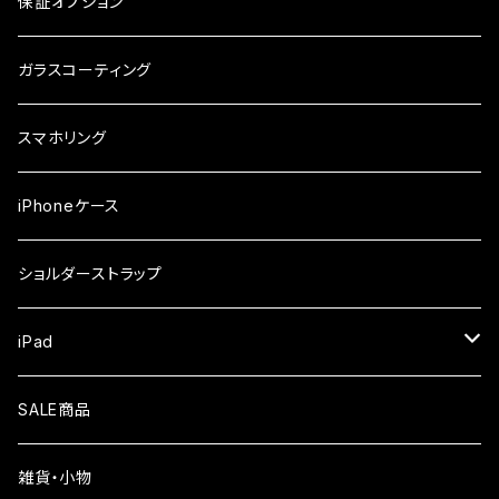
arrows
iPhone
保証オプション
ガラスフィルム
iPhone17e
シンプルスマホ
Android
ガラスコーティング
iPhone17ProMax
ガラスフィルム
らくらくスマホ
スマホリング
iPhone17Pro
ガラスフィルム
OPPO
iPhoneケース
iPhone17
ガラスフィルム
Xiaomi
ショルダーストラップ
iPhone Air
ガラスフィルム
iPad
iPhone16e
液晶フィルム
SALE商品
iPhone16
雑貨・小物