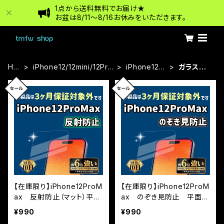
1点から送料無料でお届け★
お盆は8/11〜8/16お休みをいただきます。
HO
iPhone12/12mini/12Pr
iPhone12Pr
ガラスフィ
ME
o/12ProMax
oMax
ルム
【在庫限り】iPhone12ProM
【在庫限り】iPhone12ProM
ax 反射防止（マット）平面
ax のぞき見防止 平面フ
フルカバー ※3カ月保証
ルカバー ※3カ月保証付
¥990
¥990
付帯なし
帯なし