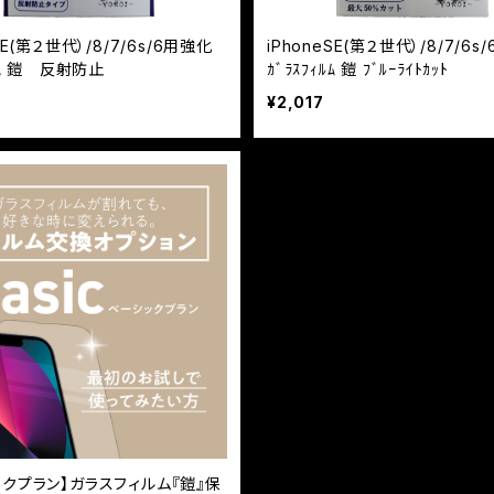
SE(第２世代）/8/7/6s/6用強化
iPhoneSE(第２世代）/8/7/6s
ｨﾙﾑ 鎧 反射防止
ｶﾞﾗｽﾌｨﾙﾑ 鎧 ﾌﾞﾙｰﾗｲﾄｶｯﾄ
¥2,017
ックプラン】ガラスフィルム『鎧』保