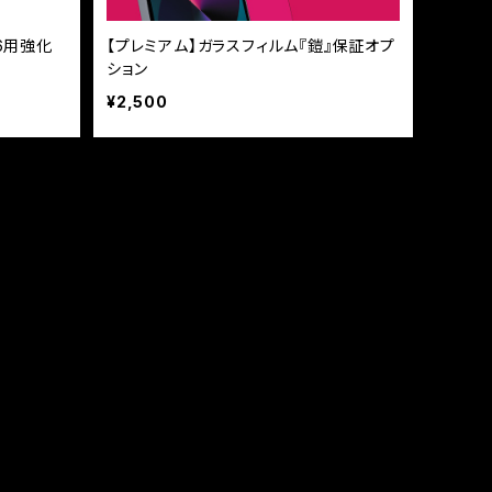
/6用強化
【プレミアム】ガラスフィルム『鎧』保証オプ
ション
¥2,500