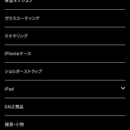
arrows
iPhone
保証オプション
ガラスフィルム
iPhone17e
シンプルスマホ
Android
ガラスコーティング
iPhone17ProMax
ガラスフィルム
らくらくスマホ
スマホリング
iPhone17Pro
ガラスフィルム
OPPO
iPhoneケース
iPhone17
ガラスフィルム
Xiaomi
ショルダーストラップ
iPhone Air
ガラスフィルム
iPad
iPhone16e
液晶フィルム
SALE商品
iPhone16
雑貨・小物