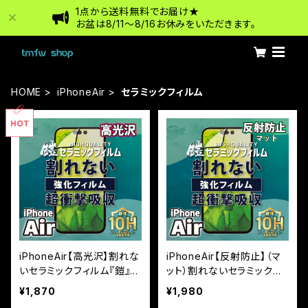
1点から送料無料でお届け★
お盆は8/11〜8/16お休みをいただきます。
HOME
iPhoneAir
セラミックフィルム
iPhoneAir【高光沢】割れな
iPhoneAir【反射防止】（マ
いセラミックフィルム『鎧』全
ット）割れないセラミックフ
面フルカバー
ィルム『鎧』全面フルカバー
¥1,870
¥1,980