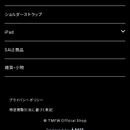
iPhone17
ガラスフィルム
Xiaomi
ショルダーストラップ
iPhone Air
ガラスフィルム
iPad
iPhone16e
液晶フィルム
SALE商品
iPhone16
雑貨・小物
iPhone15
iPhone14
プライバシーポリシー
iPhone13
特定商取引法に基づく表記
© TMFW Official Shop
iPhone12
Powered by