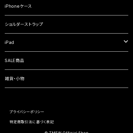
iPhone17Pro
ガラスフィルム
OPPO
iPhoneケース
iPhone17
ガラスフィルム
Xiaomi
ショルダーストラップ
iPhone Air
ガラスフィルム
iPad
iPhone16e
液晶フィルム
SALE商品
iPhone16
雑貨・小物
iPhone15
iPhone14
プライバシーポリシー
iPhone13
特定商取引法に基づく表記
© TMFW Official Shop