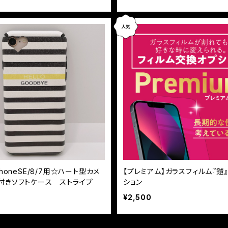
PhoneSE/8/7用☆ハート型カメ
【プレミアム】ガラスフィルム『鎧
付きソフトケース ストライプ
ション
¥2,500