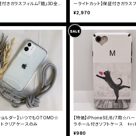
証付きガラスフィルム『鎧』3D全面
ーライトカット】保証付きガラス
ー ホワイト
『鎧』3D全面フルカバー ホワイ
¥2,970
ショルダー】いつでもOTOMO☆
【特価】iPhoneSE/8/7用☆ハ
ットクリアケースのみ
ラホール付きソフトケース ｷｬｯ
¥980