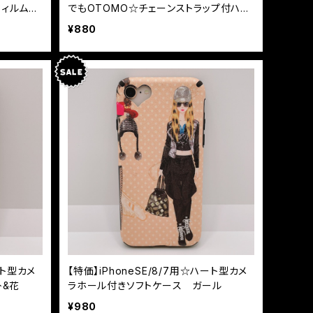
フィルム
でもOTOMO☆チェーンストラップ付ハイ
ト
ブリットケース
¥880
ート型カメ
【特価】iPhoneSE/8/7用☆ハート型カメ
ﾄ&花
ラホール付きソフトケース ガール
¥980