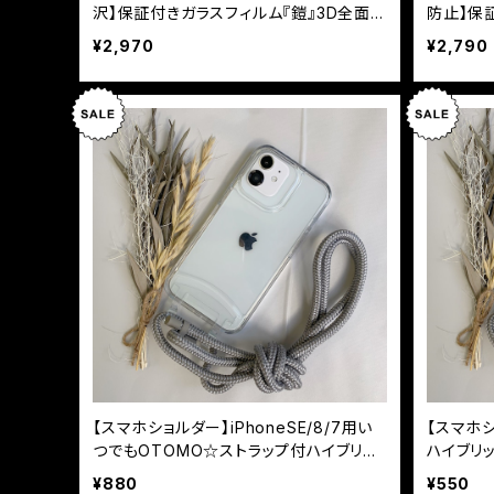
沢】保証付きガラスフィルム『鎧』3D全面フ
防止】保
ルカバー ホワイト
フルカバ
¥2,970
¥2,790
【スマホショルダー】iPhoneSE/8/7用い
【スマホ
つでもOTOMO☆ストラップ付ハイブリッ
ハイブリ
トケース
¥880
¥550