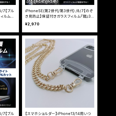
8/7【ブル
iPhoneSE(第2世代/第3世代）/8/7【のぞ
フィルム
き見防止】保証付きガラスフィルム『鎧』3D
ク
全面フルカバー ブラック
¥2,970
8/7【ブル
【スマホショルダー】iPhone13/14用いつ