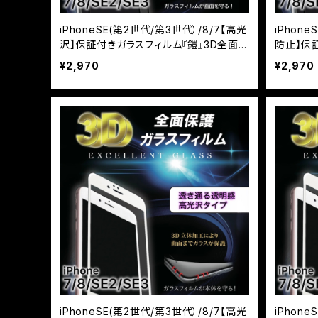
iPhoneSE(第2世代/第3世代）/8/7【高光
iPhone
沢】保証付きガラスフィルム『鎧』3D全面フ
防止】保
ルカバー ブラック
フルカバ
¥2,970
¥2,970
iPhoneSE(第2世代/第3世代）/8/7【高光
iPhone