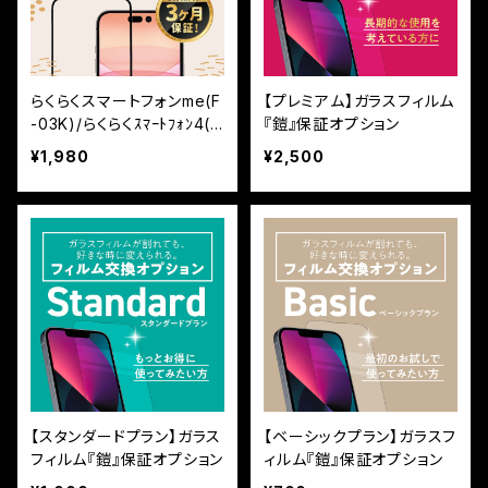
らくらくスマートフォンme(F
【プレミアム】ガラスフィルム
-03K)/らくらくｽﾏｰﾄﾌｫﾝ4(F
『鎧』保証オプション
-04J)【高光沢】保証付きガ
¥1,980
¥2,500
ラスフィルム『鎧』全面フル
カバー
【スタンダードプラン】ガラス
【ベーシックプラン】ガラスフ
フィルム『鎧』保証オプション
ィルム『鎧』保証オプション