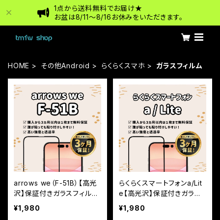
1点から送料無料でお届け★
お盆は8/11〜8/16お休みをいただきます。
HOME
その他Android
らくらくスマホ
ガラスフィルム
arrows we（F-51B）【高光
らくらくスマートフォンa/Lit
沢】保証付きガラスフィルム
e【高光沢】保証付きガラス
『鎧』全面フルカバー
フィルム『鎧』全面フルカバ
¥1,980
¥1,980
ー