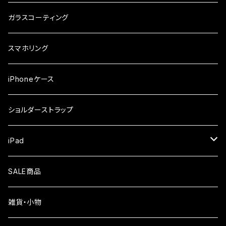
ガラスフィルム
iPhone17e
シンプルスマホ
Android
ガラスコーティング
iPhone17ProMax
ガラスフィルム
らくらくスマホ
スマホリング
iPhone17Pro
ガラスフィルム
OPPO
iPhoneケース
iPhone17
ガラスフィルム
Xiaomi
ショルダーストラップ
iPhone Air
ガラスフィルム
iPad
iPhone16e
液晶フィルム
SALE商品
iPhone16
雑貨・小物
iPhone15