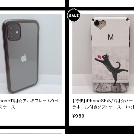
Phone11用☆アルミフレーム９H
【特価】iPhoneSE/8/7用☆ハ
スケース
ラホール付きソフトケース ｷｬｯ
¥980