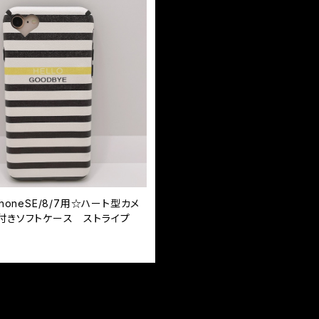
PhoneSE/8/7用☆ハート型カメ
付きソフトケース ストライプ