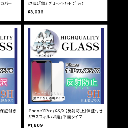
ルカバー
ｽﾌｨﾙﾑ『鎧』 ﾌﾞﾙｰﾗｲﾄｶｯﾄ ﾌﾞﾗｯｸ
¥3,036
止】保証付き
iPhone11Pro/XS/X【反射防止】保証付き
ガラスフィルム『鎧』平面タイプ
¥1,609