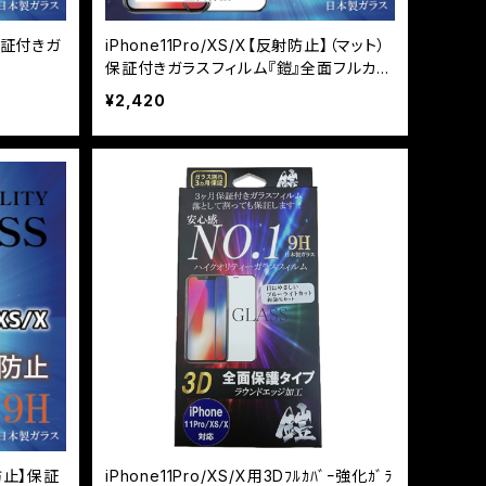
】保証付きガ
iPhone11Pro/XS/X【反射防止】（マット）
ー
保証付きガラスフィルム『鎧』全面フルカバ
ー
¥2,420
見防止】保証
iPhone11Pro/XS/X用3Dﾌﾙｶﾊﾞｰ強化ｶﾞﾗ