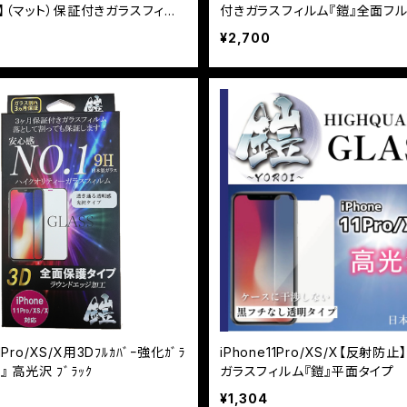
】（マット）保証付きガラスフィル
付きガラスフィルム『鎧』全面フ
全面フルカバー
¥2,700
11Pro/XS/X用3Dﾌﾙｶﾊﾞｰ強化ｶﾞﾗ
iPhone11Pro/XS/X【反射防
鎧』 高光沢 ﾌﾞﾗｯｸ
ガラスフィルム『鎧』平面タイプ
¥1,304