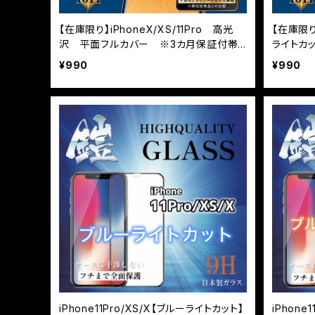
【在庫限り】iPhoneX/XS/11Pro 高光
【在庫限り】
沢 平面フルカバー ※3カ月保証付帯
ライトカ
なし
カバー 
¥990
¥990
iPhone11Pro/XS/X【ブルーライトカット】
iPhone