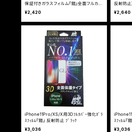
保証付きガラスフィルム『鎧』全面フルカバ
反射防止
ー
ム『鎧』
¥2,420
¥2,640
iPhone11Pro/XS/X用3Dﾌﾙｶﾊﾞｰ強化ｶﾞﾗ
iPhone
ｽﾌｨﾙﾑ『鎧』 反射防止 ﾌﾞﾗｯｸ
ｽﾌｨﾙﾑ『
¥3,036
¥3,036