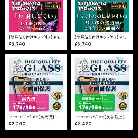
【簡単貼り付けキット付き】iPho
【簡単貼り付けキット付き】iPho
ne17e/16e/14/13Pro/13用
ne17e/16e/14/13Pro/13用 超
¥3,740
¥3,740
超光沢（AR） 最上級透過率
反射防止(AR+AG) 超マット(反
（高透明+反射防止） 保証付き
射防止+マット加工) 保証付きガ
ガラスフィルム『鎧』全面フルカバ
ラスフィルム『鎧』全面フルカバー
ー
iPhone17e/16e【高光沢】3カ
iPhone17e/16e【反射防止（マ
月保証付き『ガラスフィルム鎧』
ット）】3カ月保証付き『ガラスフィ
¥2,200
¥2,420
平面フルカバー
ルム鎧』平面フルカバー