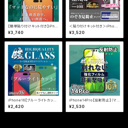
【簡単貼り付けキット付き】iPho
＜貼り付けキット付き＞iPhone
ne16Pro用 超反射防止（AR+
17e/16e/14/13pro/13【のぞき
¥3,740
¥3,520
AG） 超マット（反射防止+マッ
見防止＆ブルーライトカット】3カ
ト加工） 保証付きガラスフィル
月保証付き『ガラスフィルム鎧』
ム『鎧』全面フルカバー
全面フルカバー（黒フチタイプ）
iPhone16【ブルーライトカット】
iPhone14Pro【反射防止】（マッ
3カ月保証付き『ガラスフィルム
ト）割れないセラミックフィルム
¥2,420
¥2,530
鎧』平面フルカバー
『鎧』全面フルカバー