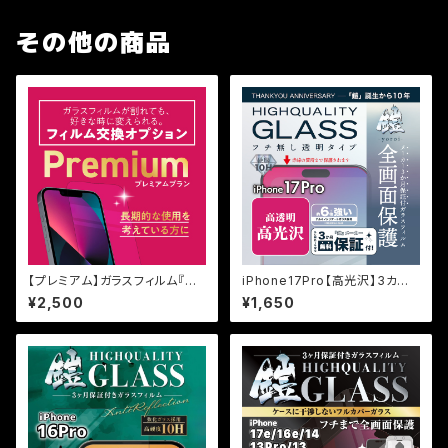
その他の商品
【プレミアム】ガラスフィルム『鎧』
iPhone17Pro【高光沢】3カ月
保証オプション
保証付き『ガラスフィルム鎧』平
¥2,500
¥1,650
面フルカバー