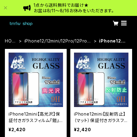
1点から送料無料でお届け★
お盆は8/11〜8/16お休みをいただきます。
HOM
iPhone12/12mini/12Pro/12ProM
iPhone12mi
E
ax
ni
iPhone12mini【高光沢】保
iPhone12mini【反射防止】
証付きガラスフィルム『鎧』
（マット）保証付きガラスフィ
全面フルカバー
ルム『鎧』全面フルカバー
¥2,420
¥2,420