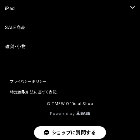
iPhone Air
ガラスフィルム
iPad
iPhone16e
液晶フィルム
SALE商品
iPhone16
雑貨・小物
iPhone15
iPhone14
プライバシーポリシー
iPhone13
特定商取引法に基づく表記
© TMFW Official Shop
iPhone12
Powered by
iPhone11
ショップに質問する