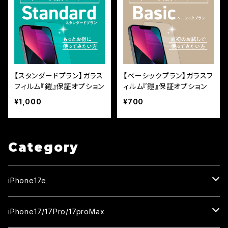
【スタンダードプラン】ガラス
【ベーシックプラン】ガラスフ
フィルム『鎧』保証オプション
ィルム『鎧』保証オプション
¥1,000
¥700
Category
iPhone17e
ガラスフィルム
iPhone17/17Pro/17proMax