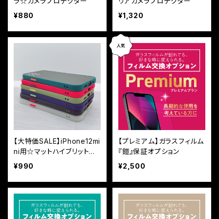
ラ☆カメラプロテクター
リアカメラプロテクター
¥880
¥1,320
【大特価SALE】iPhone12mi
【プレミアム】ガラスフィルム
ni用☆マットハイブリットケ
『鎧』保証オプション
ース
¥990
¥2,500