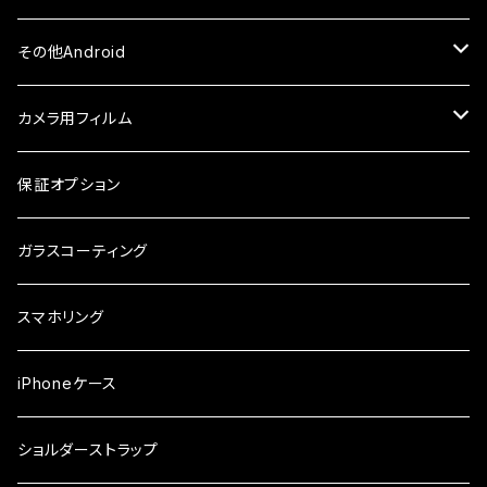
ケース・カバー
ケース・カバー
ケース・カバー
ケース
ガラスフィルム
ガラスフィルム
iPhone8Plus
ケース
セラミックフィルム
ガラスフィルム
その他Android
ケース・カバー
ケース
ガラスフィルム
ケース
AQUOS
カメラ用フィルム
ケース
ガラスフィルム
arrows
iPhone
保証オプション
ガラスフィルム
iPhone17e
シンプルスマホ
Android
ガラスコーティング
iPhone17ProMax
ガラスフィルム
らくらくスマホ
スマホリング
iPhone17Pro
ガラスフィルム
OPPO
iPhoneケース
iPhone17
ガラスフィルム
Xiaomi
ショルダーストラップ