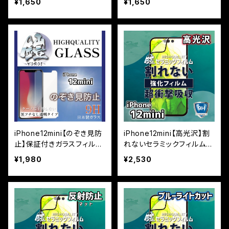
¥1,650
¥1,650
iPhone12mini【のぞき見防
iPhone12mini【高光沢】割
止】保証付きガラスフィルム
れないセラミックフィルム
『鎧』平面タイプ
『鎧』全面フルカバー
¥1,980
¥2,530