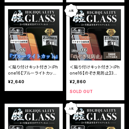
プ）
フチタイプ）
＜貼り付けキット付き＞iPh
＜貼り付けキット付き＞iPh
one16【ブルーライトカット】
one16【のぞき見防止】3カ
3カ月保証付き『ガラスフィ
月保証付き『ガラスフィルム
¥2,640
¥2,860
ルム鎧』全面フルカバー（黒
鎧』全面フルカバー（黒フチ
フチタイプ）
タイプ）
SOLD OUT