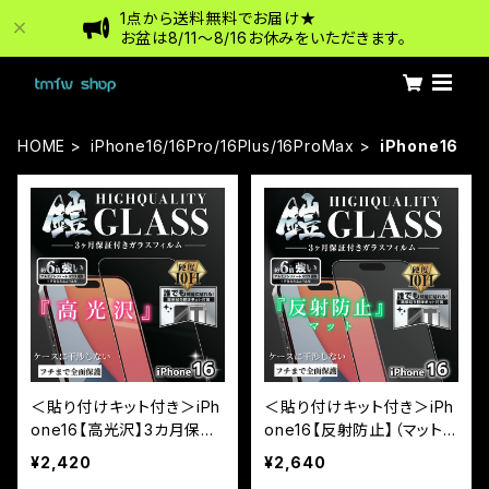
1点から送料無料でお届け★
お盆は8/11〜8/16お休みをいただきます。
HOME
iPhone16/16Pro/16Plus/16ProMax
iPhone16
＜貼り付けキット付き＞iPh
＜貼り付けキット付き＞iPh
one16【高光沢】3カ月保証
one16【反射防止】（マット）
付き『ガラスフィルム鎧』全
3カ月保証付き『ガラスフィ
¥2,420
¥2,640
面フルカバー（黒フチタイ
ルム鎧』全面フルカバー（黒