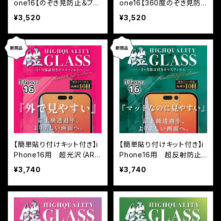
one16【のぞき見防止＆ブル
one16【360度のぞき見防
ーライトカット】3カ月保証
止】3カ月保証付き『ガラス
¥3,520
¥3,520
付き『ガラスフィルム鎧』全
フィルム鎧』全面フルカバー
面フルカバー（黒フチタイ
（黒フチタイプ）
プ）
【簡単貼り付けキット付き】i
【簡単貼り付けキット付き】i
Phone16用 超光沢（AR）
Phone16用 超反射防止
最上級透過率（高透明
（AR+AG） 超マット（反射
¥3,740
¥3,740
+反射防止） 保証付きガラ
防止+マット加工） 保証付
スフィルム『鎧』全面フルカ
きガラスフィルム『鎧』全面
バー
フルカバー