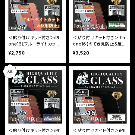
＜貼り付けキット付き＞iPh
＜貼り付けキット付き＞iPh
one16【ブルーライトカット
one16【のぞき見防止＆反射
＆反射防止】（マット）3カ月
防止】（マット）3カ月保証付
¥2,750
¥3,520
保証付き『ガラスフィルム
き『ガラスフィルム鎧』全面
鎧』全面フルカバー（黒フチ
フルカバー（黒フチタイプ）
タイプ）
＜貼り付けキット付き＞iPh
＜貼り付けガイド付き＞iPh