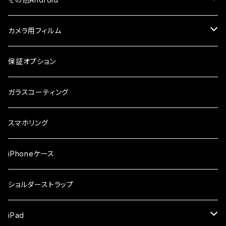
ケース・カバー
ケース
ガラスフィルム
ケース
AQUOS
カメラ用フィルム
ケース
ガラスフィルム
arrows
iPhone
保証オプション
ガラスフィルム
iPhone17e
シンプルスマホ
Android
ガラスコーティング
iPhone17ProMax
ガラスフィルム
らくらくスマホ
スマホリング
iPhone17Pro
ガラスフィルム
OPPO
iPhoneケース
iPhone17
ガラスフィルム
Xiaomi
ショルダーストラップ
iPhone Air
ガラスフィルム
iPad