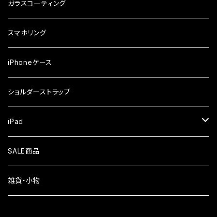
ガラスフィルム
iPhone17e
シンプルスマホ
Android
ガラスコーティング
iPhone17ProMax
ガラスフィルム
らくらくスマホ
スマホリング
iPhone17Pro
ガラスフィルム
OPPO
iPhoneケース
iPhone17
ガラスフィルム
Xiaomi
ショルダーストラップ
iPhone Air
ガラスフィルム
iPad
iPhone16e
液晶フィルム
SALE商品
iPhone16
雑貨・小物
iPhone15