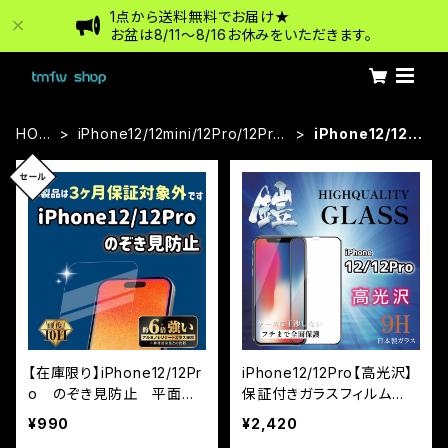
1点から送料無料でお届け★
お盆は8/11〜8/16お休みをいただきます。
HOM
iPhone12/12mini/12Pro/12Pro
iPhone12/12P
E
Max
ro
【在庫限り】iPhone12/12Pr
iPhone12/12Pro【高光沢】
o のぞき見防止 平面フ
保証付きガラスフィルム
ルカバー ※3カ月保証付
『鎧』全面フルカバー
¥990
¥2,420
帯なし