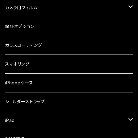
ケース・カバー
ケース
ガラスフィルム
ケース
AQUOS
カメラ用フィルム
ケース
ガラスフィルム
arrows
iPhone
保証オプション
ガラスフィルム
iPhone17e
シンプルスマホ
Android
ガラスコーティング
iPhone17ProMax
ガラスフィルム
らくらくスマホ
スマホリング
iPhone17Pro
ガラスフィルム
OPPO
iPhoneケース
iPhone17
ガラスフィルム
Xiaomi
ショルダーストラップ
iPhone Air
ガラスフィルム
iPad
iPhone16e