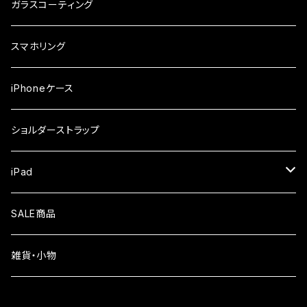
ガラスフィルム
iPhone17e
シンプルスマホ
Android
ガラスコーティング
iPhone17ProMax
ガラスフィルム
らくらくスマホ
スマホリング
iPhone17Pro
ガラスフィルム
OPPO
iPhoneケース
iPhone17
ガラスフィルム
Xiaomi
ショルダーストラップ
iPhone Air
ガラスフィルム
iPad
iPhone16e
液晶フィルム
SALE商品
iPhone16
雑貨・小物
iPhone15