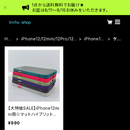
1点から送料無料でお届け★
お盆は8/11〜8/16お休みをいただきます。
HO
iPhone12/12mini/12Pro/12P
iPhone12
ケー
ME
roMax
mini
ス
【大特価SALE】iPhone12mi
ni用☆マットハイブリットケ
ース
¥990