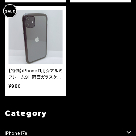
【特価】iPhone11用☆アルミ
フレーム９H両面ガラスケー
ス
¥980
Category
iPhone17e