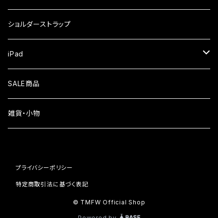
iPhone17
ガラスフィルム
Xiaomi
ショルダーストラップ
iPhone Air
ガラスフィルム
iPad
iPhone16e
液晶フィルム
SALE商品
iPhone16
雑貨・小物
iPhone15
iPhone14
プライバシーポリシー
iPhone13
特定商取引法に基づく表記
© TMFW Official Shop
iPhone12
Powered by