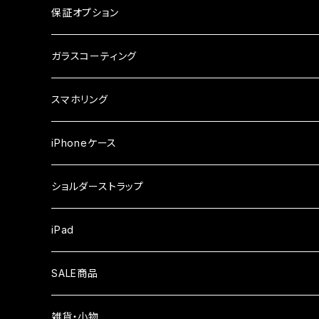
ケース
ガラスフィルム
arrows
iPhone
保証オプション
ガラスフィルム
iPhone17e
シンプルスマホ
Android
ガラスコーティング
iPhone17ProMax
ガラスフィルム
らくらくスマホ
スマホリング
iPhone17Pro
ガラスフィルム
OPPO
iPhoneケース
iPhone17
ガラスフィルム
Xiaomi
ショルダーストラップ
iPhone Air
ガラスフィルム
iPad
iPhone16e
液晶フィルム
SALE商品
iPhone16
雑貨・小物