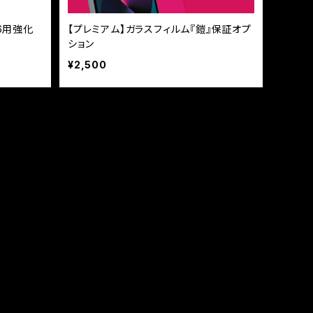
/6用強化
【プレミアム】ガラスフィルム『鎧』保証オプ
ション
¥2,500