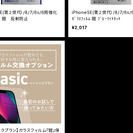
SE(第２世代）/8/7/6s/6用強化
iPhoneSE(第２世代）/8/7/6s
ｨﾙﾑ 鎧 反射防止
ｶﾞﾗｽﾌｨﾙﾑ 鎧 ﾌﾞﾙｰﾗｲﾄｶｯﾄ
¥2,017
ックプラン】ガラスフィルム『鎧』保