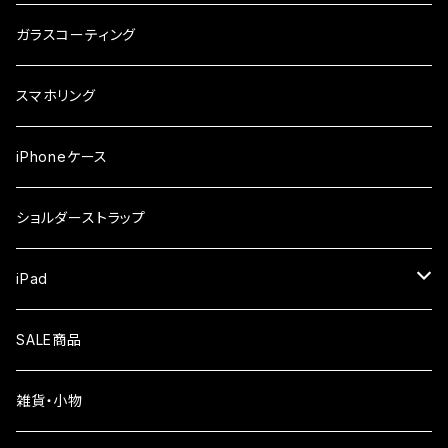
ガラスフィルム
iPhone17e
シンプルスマホ
Android
ガラスコーティング
iPhone17ProMax
ガラスフィルム
らくらくスマホ
スマホリング
iPhone17Pro
ガラスフィルム
OPPO
iPhoneケース
iPhone17
ガラスフィルム
Xiaomi
ショルダーストラップ
iPhone Air
ガラスフィルム
iPad
iPhone16e
液晶フィルム
SALE商品
iPhone16
雑貨・小物
iPhone15