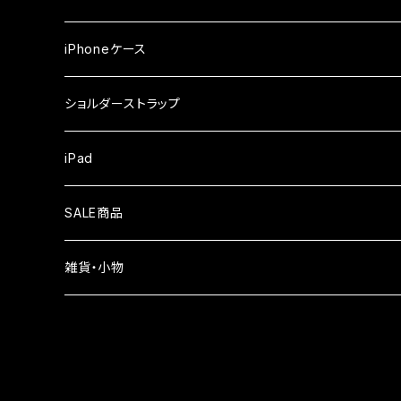
iPhone17Pro
ガラスフィルム
OPPO
iPhoneケース
iPhone17
ガラスフィルム
Xiaomi
ショルダーストラップ
iPhone Air
ガラスフィルム
iPad
iPhone16e
液晶フィルム
SALE商品
iPhone16
雑貨・小物
iPhone15
iPhone14
iPhone13