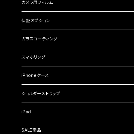
ガラスフィルム
ケース
AQUOS
カメラ用フィルム
ケース
ガラスフィルム
arrows
iPhone
保証オプション
ガラスフィルム
iPhone17e
シンプルスマホ
Android
ガラスコーティング
iPhone17ProMax
ガラスフィルム
らくらくスマホ
スマホリング
iPhone17Pro
ガラスフィルム
OPPO
iPhoneケース
iPhone17
ガラスフィルム
Xiaomi
ショルダーストラップ
iPhone Air
ガラスフィルム
iPad
iPhone16e
液晶フィルム
SALE商品