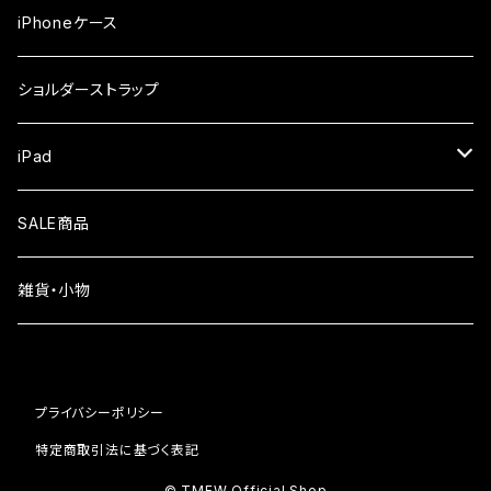
iPhone17Pro
ガラスフィルム
OPPO
iPhoneケース
iPhone17
ガラスフィルム
Xiaomi
ショルダーストラップ
iPhone Air
ガラスフィルム
iPad
iPhone16e
液晶フィルム
SALE商品
iPhone16
雑貨・小物
iPhone15
iPhone14
プライバシーポリシー
iPhone13
特定商取引法に基づく表記
© TMFW Official Shop