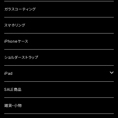
ガラスフィルム
iPhone17e
シンプルスマホ
Android
ガラスコーティング
iPhone17ProMax
ガラスフィルム
らくらくスマホ
スマホリング
iPhone17Pro
ガラスフィルム
OPPO
iPhoneケース
iPhone17
ガラスフィルム
Xiaomi
ショルダーストラップ
iPhone Air
ガラスフィルム
iPad
iPhone16e
液晶フィルム
SALE商品
iPhone16
雑貨・小物
iPhone15