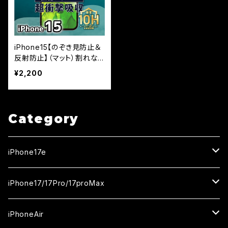
iPhone15【のぞき見防止＆
反射防止】（マット）割れな
いセラミックフィルム『鎧』全
¥2,200
面フルカバー
Category
iPhone17e
ガラスフィルム
iPhone17/17Pro/17proMax
セラミックフィルム
iPhone17
iPhoneAir