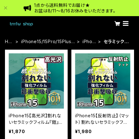
1点から送料無料でお届け★
お盆は8/11〜8/16お休みをいただきます。
HO
iPhone15/15Pro/15Plus/1
iPhon
セラミックフ
ME
5ProMax
e15
ィルム
iPhone15【高光沢】割れな
iPhone15【反射防止】（マッ
いセラミックフィルム『鎧』全
ト）割れないセラミックフィ
面フルカバー
ルム『鎧』全面フルカバー
¥1,870
¥1,980