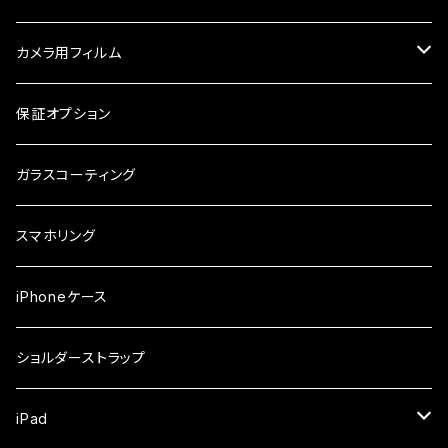
ケース・カバー
ケース
ガラスフィルム
ケース
AQUOS
カメラ用フィルム
ケース
ガラスフィルム
arrows
iPhone
保証オプション
ガラスフィルム
iPhone17e
シンプルスマホ
Android
ガラスコーティング
iPhone17ProMax
ガラスフィルム
らくらくスマホ
スマホリング
iPhone17Pro
ガラスフィルム
OPPO
iPhoneケース
iPhone17
ガラスフィルム
Xiaomi
ショルダーストラップ
iPhone Air
ガラスフィルム
iPad