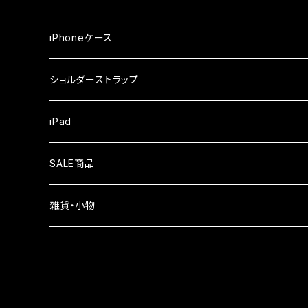
iPhone17Pro
ガラスフィルム
OPPO
iPhoneケース
iPhone17
ガラスフィルム
Xiaomi
ショルダーストラップ
iPhone Air
ガラスフィルム
iPad
iPhone16e
液晶フィルム
SALE商品
iPhone16
雑貨・小物
iPhone15
iPhone14
iPhone13