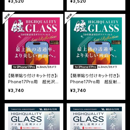
¥3,520
¥3,520
鎧』全面フルカバー（黒フチ
ルカバー（黒フチタイプ）＜
タイプ）＜貼り付けキット付
貼り付けガイド付き＞
き＞
【簡単貼り付けキット付き】i
【簡単貼り付けキット付き】i
Phone17Pro用 超光沢
Phone17Pro用 超反射防
（AR） 最上級透過率（高透
止（AR+AG） 超マット（反
¥3,740
¥3,740
明+反射防止） 保証付きガ
射防止+マット加工） 保証
ラスフィルム『鎧』全面フル
付きガラスフィルム『鎧』全
カバー
面フルカバー