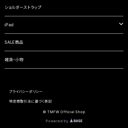
iPhone17
ガラスフィルム
Xiaomi
ショルダーストラップ
iPhone Air
ガラスフィルム
iPad
iPhone16e
液晶フィルム
SALE商品
iPhone16
雑貨・小物
iPhone15
iPhone14
プライバシーポリシー
iPhone13
特定商取引法に基づく表記
© TMFW Official Shop
iPhone12
Powered by