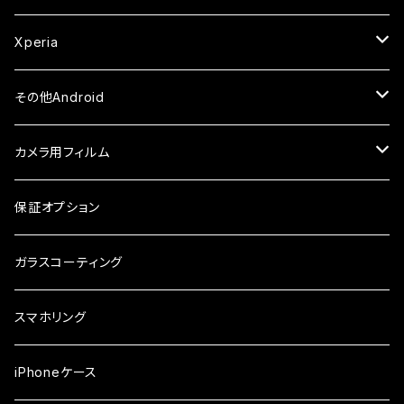
ケース
ケース・カバー
ケース・カバー
セラミックフィルム
セラミックフィルム
ケース
ガラスフィルム
ガラスフィルム
iPhone6
iPhone7Plus
セラミックフィルム
ガラスフィルム
Xperia
ケース・カバー
ケース・カバー
ケース・カバー
ケース
ガラスフィルム
ガラスフィルム
iPhone8Plus
ケース
セラミックフィルム
ガラスフィルム
その他Android
ケース・カバー
ケース
ガラスフィルム
ケース
AQUOS
カメラ用フィルム
ケース
ガラスフィルム
arrows
iPhone
保証オプション
ガラスフィルム
iPhone17e
シンプルスマホ
Android
ガラスコーティング
iPhone17ProMax
ガラスフィルム
らくらくスマホ
スマホリング
iPhone17Pro
ガラスフィルム
OPPO
iPhoneケース