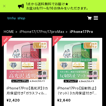
1点から送料無料でお届け★
お盆は8/11〜8/16お休みをいただきます。
HOME
iPhone17/17Pro/17proMax
iPhone17Pro
iPhone17Pro【高光沢】3カ
iPhone17Pro【反射防止】
月保証付き『ガラスフィルム
（マット）3カ月保証付き『ガ
鎧』全面フルカバー（黒フチ
ラスフィルム鎧』全面フルカ
¥2,420
¥2,640
タイプ）＜貼り付けキット付
バー（黒フチタイプ） ＜貼り