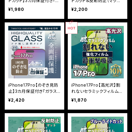
トカット】3カ月保証付き『ガ
トカット＆反射防止（マッ
ラスフィルム鎧』平面フルカ
ト）】3カ月保証付き『ガラス
¥1,980
¥2,200
バー
フィルム鎧』平面フルカバー
iPhone17Pro【のぞき見防
iPhone17Pro【高光沢】割
止】3カ月保証付き『ガラス
れないセラミックフィルム
フィルム鎧』平面フルカバー
『鎧』全面フルカバー
¥2,420
¥1,870