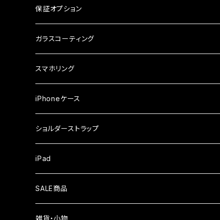
ケース
ガラスフィルム
arrows
iPhone
保証オプション
ガラスフィルム
iPhone17e
シンプルスマホ
Android
ガラスコーティング
iPhone17ProMax
ガラスフィルム
らくらくスマホ
スマホリング
iPhone17Pro
ガラスフィルム
OPPO
iPhoneケース
iPhone17
ガラスフィルム
Xiaomi
ショルダーストラップ
iPhone Air
ガラスフィルム
iPad
iPhone16e
液晶フィルム
SALE商品
iPhone16
雑貨・小物