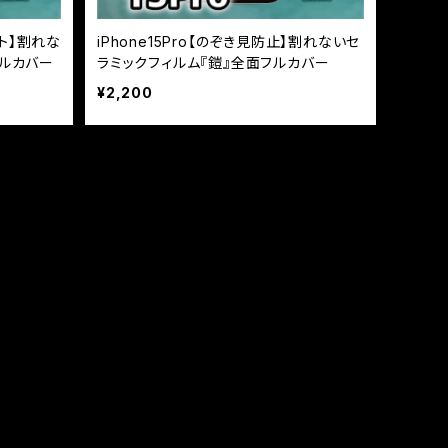
ット】割れな
iPhone15Pro【のぞき見防止】割れないセ
フルカバー
ラミックフィルム『鎧』全面フルカバー
¥2,200