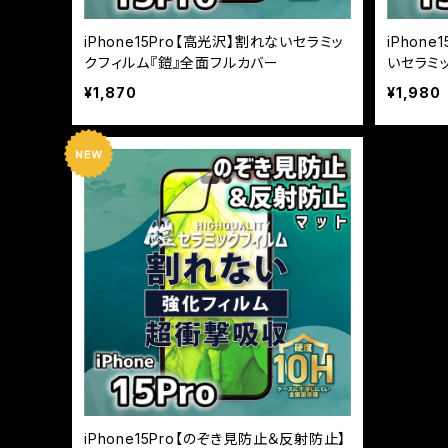
iPhone15Pro【高光沢】割れないセラミッ
iPhon
クフィルム『鎧』全面フルカバー
いセラミ
¥1,870
¥1,980
iPhone15Pro【のぞき見防止＆反射防止】