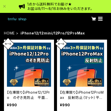
1点から送料無料でお届け★
お盆は8/11〜8/16お休みをいただきます。
HOME
iPhone12/12mini/12Pro/12ProMax
【在庫限り】iPhone12/12Pr
【在庫限り】iPhone12ProM
o のぞき見防止 平面フ
ax 反射防止（マット）平面
ルカバー ※3カ月保証付
フルカバー ※3カ月保証
¥990
¥990
帯なし
付帯なし