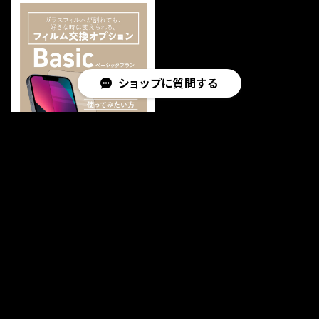
ショップに質問する
【ベーシックプラン】ガラスフ
ィルム『鎧』保証オプション
¥700
キーワードから探す
Category
カテゴリから探す
iPhone17e
Home
iPhone12/12mini/12Pro/12ProMax