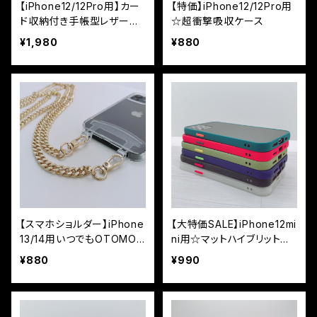
【iPhone12/12Pro用】カー
【特価】iPhone12/12Pro用
ド収納付き手帳型レザーケ
☆超衝撃吸収ケース
ース カラーレザー 市松
¥1,980
¥880
模様デザイン
【スマホショルダー】iPhone
【大特価SALE】iPhone12mi
13/14用いつでもOTOMO
ni用☆マットハイブリットケ
☆チェーンストラップ付ハイ
ース
¥880
¥990
ブリットケース