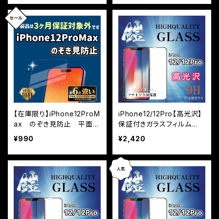
【在庫限り】iPhone12ProM
iPhone12/12Pro【高光沢】
ax のぞき見防止 平面フ
保証付きガラスフィルム
ルカバー ※3カ月保証付
『鎧』全面フルカバー
¥990
¥2,420
帯なし