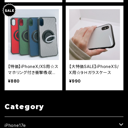
【特価】iPhoneX/XS用☆ス
【大特価SALE】iPhoneXS/
マホリング付き衝撃吸収ケ
X用☆９Ｈガラスケース
ース
¥880
¥990
Category
iPhone17e