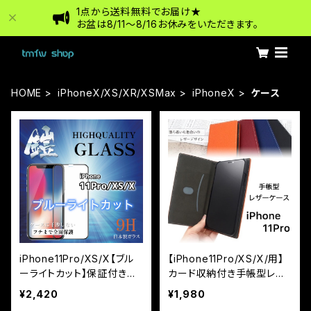
1点から送料無料でお届け★
お盆は8/11〜8/16お休みをいただきます。
HOME
iPhoneX/XS/XR/XSMax
iPhoneX
ケース
iPhone11Pro/XS/X【ブル
【iPhone11Pro/XS/X/用】
ーライトカット】保証付きガ
カード収納付き手帳型レザ
ラスフィルム『鎧』全面フル
ーケース カラーレザー
¥2,420
¥1,980
カバー
抗菌率99.9％