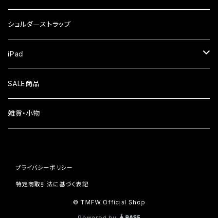
iPhone17
ガラスフィルム
Xiaomi
ショルダーストラップ
iPhone Air
ガラスフィルム
iPad
iPhone16e
液晶フィルム
SALE商品
iPhone16
雑貨・小物
iPhone15
iPhone14
プライバシーポリシー
iPhone13
特定商取引法に基づく表記
© TMFW Official Shop
iPhone12
Powered by