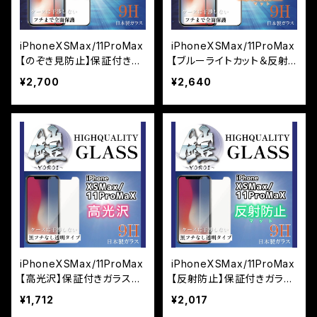
iPhoneXSMax/11ProMax
iPhoneXSMax/11ProMax
【のぞき見防止】保証付きガ
【ブルーライトカット＆反射
ラスフィルム『鎧』全面フル
防止】（マット）保証付きガラ
¥2,700
¥2,640
カバー ¥2,970 税込
スフィルム『鎧』全面フルカ
バー
iPhoneXSMax/11ProMax
iPhoneXSMax/11ProMax
【高光沢】保証付きガラスフ
【反射防止】保証付きガラス
ィルム『鎧』平面タイプ
フィルム『鎧』平面タイプ
¥1,712
¥2,017