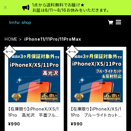
1点から送料無料でお届け★
お盆は8/11〜8/16お休みをいただきます。
HOME
iPhone11/11Pro/11ProMax
【在庫限り】iPhoneX/XS/1
【在庫限り】iPhoneX/XS/1
1Pro 高光沢 平面フルカ
1Pro ブルーライトカット＆
バー ※3カ月保証付帯な
反射防止（マット）全面フル
¥990
¥990
し
カバー ※3カ月保証付帯