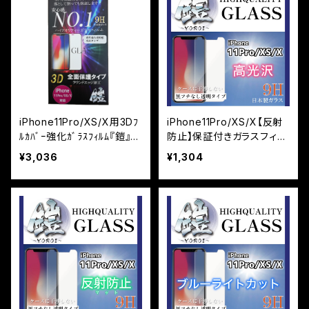
iPhone11Pro/XS/X用3Dﾌ
iPhone11Pro/XS/X【反射
ﾙｶﾊﾞｰ強化ｶﾞﾗｽﾌｨﾙﾑ『鎧』
防止】保証付きガラスフィル
高光沢 ﾌﾞﾗｯｸ
ム『鎧』平面タイプ
¥3,036
¥1,304