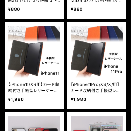
Max用ｶﾒﾗﾌﾟﾛﾃｸﾀｰ鎧 ｺﾞｰﾙ
Max用ｶﾒﾗﾌﾟﾛﾃｸﾀｰ鎧 ｽﾍﾟｰ
ﾄﾞ
ｽｸﾞﾚｲ
¥880
¥880
【iPhone11/XR用】カード収
【iPhone11Pro/XS/X/用】
納付き手帳型レザーケー
カード収納付き手帳型レザ
ス カラーレザー 抗菌率
ーケース カラーレザー
¥1,980
¥1,980
99.9％
抗菌率99.9％