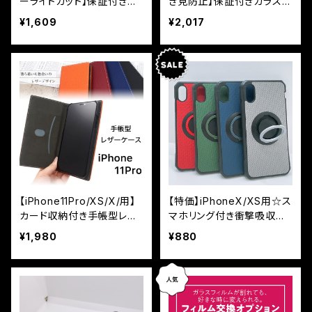
ーライトカット】保証付きガ
き見防止】保証付きガラスフ
ラスフィルム『鎧』平面タイ
ィルム『鎧』平面タイプ
¥1,609
¥2,017
プ
【iPhone11Pro/XS/X/用】
【特価】iPhoneX/XS用☆ス
カード収納付き手帳型レザ
マホリング付き衝撃吸収ケ
ーケース カラーレザー
ース
¥1,980
¥880
抗菌率99.9％