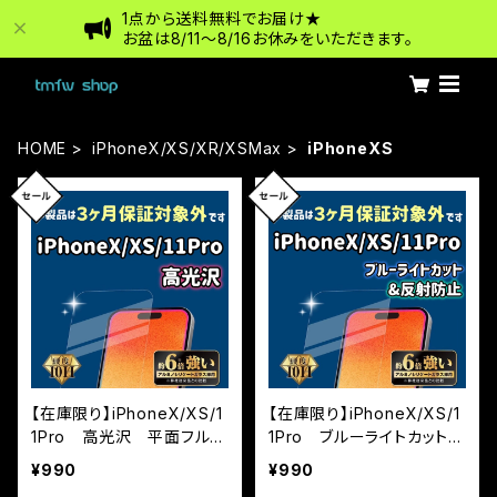
1点から送料無料でお届け★
お盆は8/11〜8/16お休みをいただきます。
HOME
iPhoneX/XS/XR/XSMax
iPhoneXS
【在庫限り】iPhoneX/XS/1
【在庫限り】iPhoneX/XS/1
1Pro 高光沢 平面フルカ
1Pro ブルーライトカット＆
バー ※3カ月保証付帯な
反射防止（マット）全面フル
¥990
¥990
し
カバー ※3カ月保証付帯