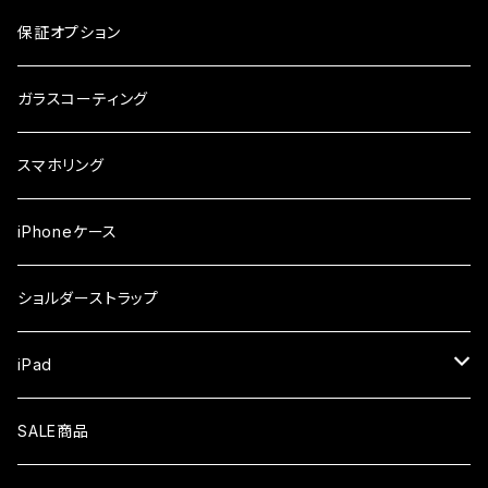
ケース
ガラスフィルム
arrows
iPhone
保証オプション
ガラスフィルム
iPhone17e
シンプルスマホ
Android
ガラスコーティング
iPhone17ProMax
ガラスフィルム
らくらくスマホ
スマホリング
iPhone17Pro
ガラスフィルム
OPPO
iPhoneケース
iPhone17
ガラスフィルム
Xiaomi
ショルダーストラップ
iPhone Air
ガラスフィルム
iPad
iPhone16e
液晶フィルム
SALE商品
iPhone16