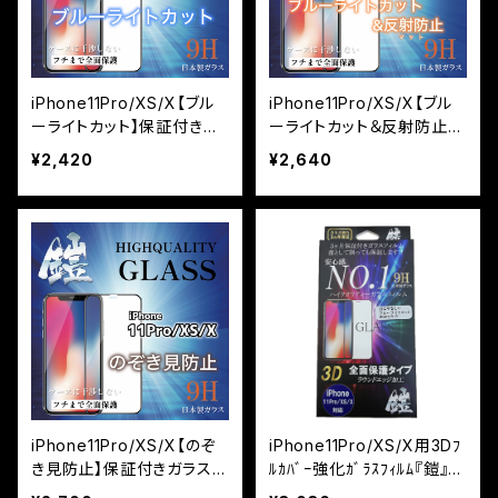
iPhone11Pro/XS/X【ブル
iPhone11Pro/XS/X【ブル
ーライトカット】保証付きガ
ーライトカット＆反射防止】
ラスフィルム『鎧』全面フル
（マット）保証付きガラスフィ
¥2,420
¥2,640
カバー
ルム『鎧』全面フルカバー
iPhone11Pro/XS/X【のぞ
iPhone11Pro/XS/X用3Dﾌ
き見防止】保証付きガラスフ
ﾙｶﾊﾞｰ強化ｶﾞﾗｽﾌｨﾙﾑ『鎧』
ィルム『鎧』全面フルカバー
ﾌﾞﾙｰﾗｲﾄｶｯﾄ ﾌﾞﾗｯｸ