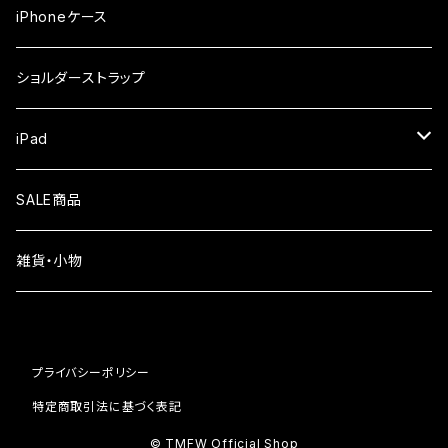
iPhone17Pro
ガラスフィルム
OPPO
iPhoneケース
iPhone17
ガラスフィルム
Xiaomi
ショルダーストラップ
iPhone Air
ガラスフィルム
iPad
iPhone16e
液晶フィルム
SALE商品
iPhone16
雑貨・小物
iPhone15
iPhone14
プライバシーポリシー
iPhone13
特定商取引法に基づく表記
© TMFW Official Shop