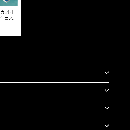
トカット】
』全面フル