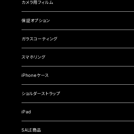
ガラスフィルム
ケース
AQUOS
カメラ用フィルム
ケース
ガラスフィルム
arrows
iPhone
保証オプション
ガラスフィルム
iPhone17e
シンプルスマホ
Android
ガラスコーティング
iPhone17ProMax
ガラスフィルム
らくらくスマホ
スマホリング
iPhone17Pro
ガラスフィルム
OPPO
iPhoneケース
iPhone17
ガラスフィルム
Xiaomi
ショルダーストラップ
iPhone Air
ガラスフィルム
iPad
iPhone16e
液晶フィルム
SALE商品