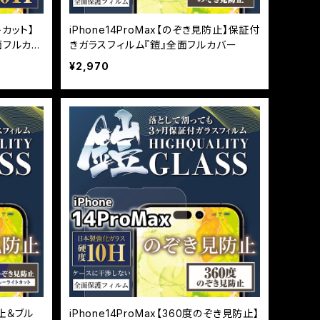
トカット】
iPhone14ProMax【のぞき見防止】保証付
面フルカバ
きガラスフィルム『鎧』全面フルカバー
¥2,970
防止＆ブル
iPhone14ProMax【360度のぞき見防止】