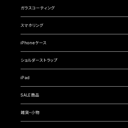
ガラスフィルム
iPhone17e
シンプルスマホ
Android
ガラスコーティング
iPhone17ProMax
ガラスフィルム
らくらくスマホ
スマホリング
iPhone17Pro
ガラスフィルム
OPPO
iPhoneケース
iPhone17
ガラスフィルム
Xiaomi
ショルダーストラップ
iPhone Air
ガラスフィルム
iPad
iPhone16e
液晶フィルム
SALE商品
iPhone16
雑貨・小物
iPhone15