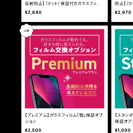
反射防止】（マット）保証付きガラスフィル
防止】（
ム『鎧』全面フルカバー
ム『鎧』
¥2,640
¥2,970
【プレミアム】ガラスフィルム『鎧』保証オプ
【スタン
ション
保証オプ
¥2,500
¥1,000