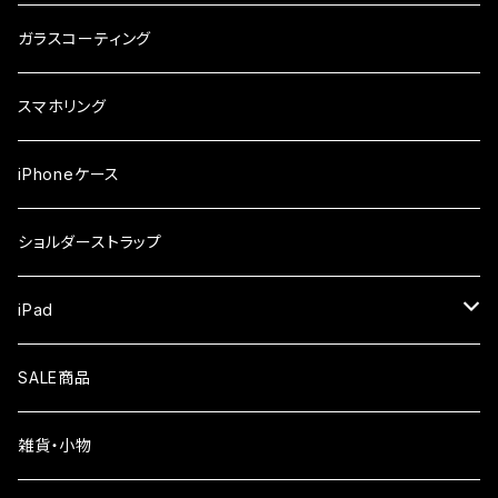
ガラスフィルム
iPhone17e
シンプルスマホ
Android
ガラスコーティング
iPhone17ProMax
ガラスフィルム
らくらくスマホ
スマホリング
iPhone17Pro
ガラスフィルム
OPPO
iPhoneケース
iPhone17
ガラスフィルム
Xiaomi
ショルダーストラップ
iPhone Air
ガラスフィルム
iPad
iPhone16e
液晶フィルム
SALE商品
iPhone16
雑貨・小物
iPhone15