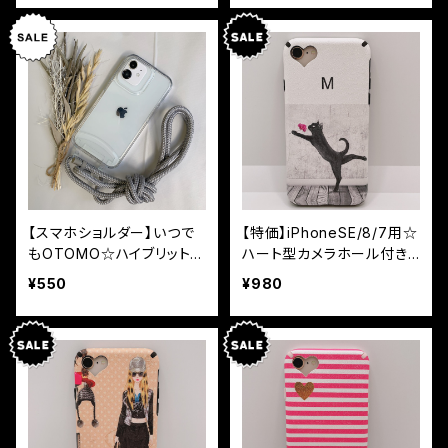
【スマホショルダー】いつで
【特価】iPhoneSE/8/7用☆
もOTOMO☆ハイブリットク
ハート型カメラホール付き
リアケースのみ
ソフトケース ｷｬｯﾄ&花
¥550
¥980