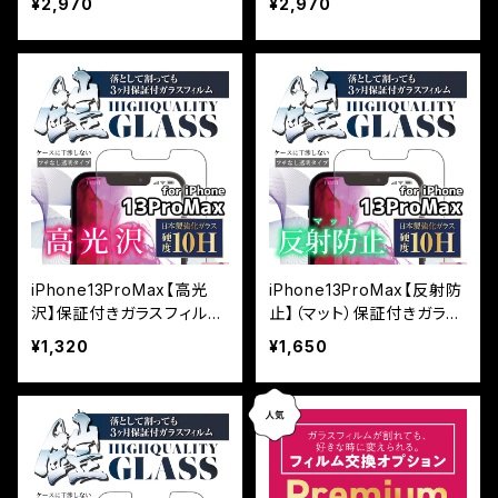
¥2,970
¥2,970
『鎧』全面フルカバー
バー
iPhone13ProMax【高光
iPhone13ProMax【反射防
沢】保証付きガラスフィルム
止】（マット）保証付きガラス
『鎧』平面タイプ
フィルム『鎧』平面タイプ
¥1,320
¥1,650