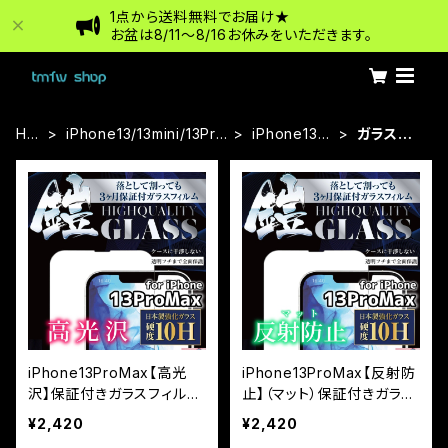
1点から送料無料でお届け★
お盆は8/11〜8/16お休みをいただきます。
HO
iPhone13/13mini/13Pr
iPhone13Pr
ガラスフィ
ME
o/13ProMax
oMax
ルム
iPhone13ProMax【高光
iPhone13ProMax【反射防
沢】保証付きガラスフィルム
止】（マット）保証付きガラス
『鎧』全面フルカバー
フィルム『鎧』全面フルカバ
¥2,420
¥2,420
ー