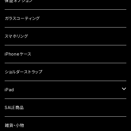
arrows
iPhone
保証オプション
ガラスフィルム
iPhone17e
シンプルスマホ
Android
ガラスコーティング
iPhone17ProMax
ガラスフィルム
らくらくスマホ
スマホリング
iPhone17Pro
ガラスフィルム
OPPO
iPhoneケース
iPhone17
ガラスフィルム
Xiaomi
ショルダーストラップ
iPhone Air
ガラスフィルム
iPad
iPhone16e
液晶フィルム
SALE商品
iPhone16
雑貨・小物