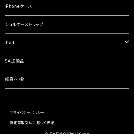
iPhone17Pro
ガラスフィルム
OPPO
iPhoneケース
iPhone17
ガラスフィルム
Xiaomi
ショルダーストラップ
iPhone Air
ガラスフィルム
iPad
iPhone16e
液晶フィルム
SALE商品
iPhone16
雑貨・小物
iPhone15
iPhone14
プライバシーポリシー
iPhone13
特定商取引法に基づく表記
© TMFW Official Shop